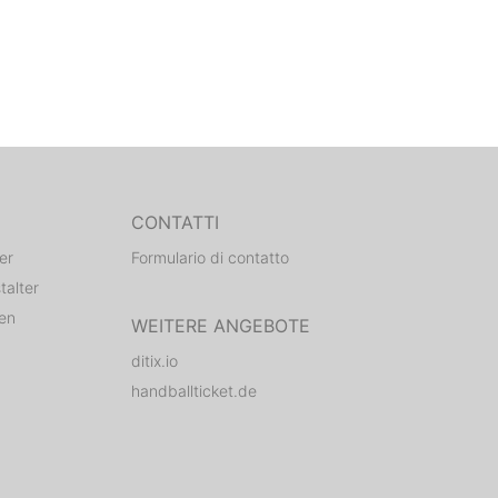
CONTATTI
er
Formulario di contatto
talter
den
WEITERE ANGEBOTE
ditix.io
handballticket.de