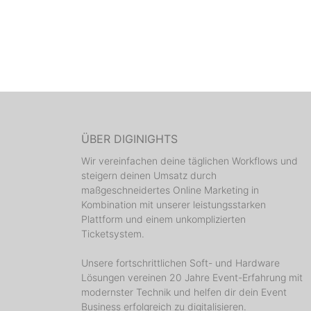
ÜBER DIGINIGHTS
Wir vereinfachen deine täglichen Workflows und
steigern deinen Umsatz durch
maßgeschneidertes Online Marketing in
Kombination mit unserer leistungsstarken
Plattform und einem unkomplizierten
Ticketsystem.
Unsere fortschrittlichen Soft- und Hardware
Lösungen vereinen 20 Jahre Event-Erfahrung mit
modernster Technik und helfen dir dein Event
Business erfolgreich zu digitalisieren.