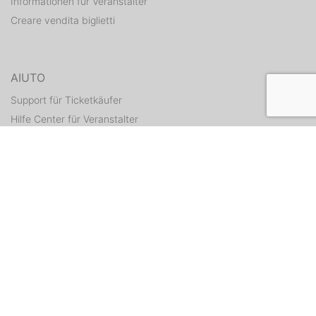
Informationen für Veranstalter
Creare vendita biglietti
AIUTO
Support für Ticketkäufer
Hilfe Center für Veranstalter
Tickets erneut zusenden
CONTATTI
Formulario di contatto
WEITERE ANGEBOTE
ditix.io
handballticket.de