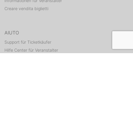
Informationen für Veranstalter
Creare vendita biglietti
AIUTO
Support für Ticketkäufer
Hilfe Center für Veranstalter
Tickets erneut zusenden
CONTATTI
Formulario di contatto
WEITERE ANGEBOTE
ditix.io
handballticket.de