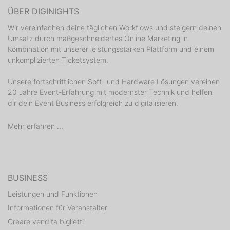
Wegotaname 18.50 – 19.40 Uhr
ÜBER DIGINIGHTS
Mooderlabbe 20.00 – 21.30 Uhr
Wir vereinfachen deine täglichen Workflows und steigern deinen
Teddy & the slags 21.50 – 23.00 Uhr
Umsatz durch maßgeschneidertes Online Marketing in
Dohlemer Boube 23.20 – 01.00 Uhr
Kombination mit unserer leistungsstarken Plattform und einem
unkomplizierten Ticketsystem.
Samstag 19.07. Oldtimerbühne
Unsere fortschrittlichen Soft- und Hardware Lösungen vereinen
Pit Grün 12.00 – 14.00 Uhr
20 Jahre Event-Erfahrung mit modernster Technik und helfen
dir dein Event Business erfolgreich zu digitalisieren.
Mehr erfahren ...
BUSINESS
Leistungen und Funktionen
Informationen für Veranstalter
Creare vendita biglietti