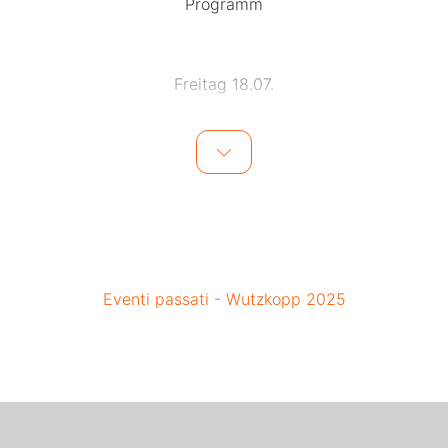
Programm
Freitag 18.07.
Elzkrainer 17.30 – 17.50 Uhr
Plastic Mars 18.00 – 18.50 Uhr
Woodship 19.10 – 20.20 Uhr
KId Dad 20.40 – 21.50 Uhr
Teachers Despair (1. Generation) 22.10 – 23.00 Uhr
Beaker´s Mom 23.20 – 0.50 Uhr
Eventi passati - Wutzkopp 2025
Samstag 19.07.
Elzkrainer 16.00 – 16.25 Uhr
Spalpeenz 16.30 – 17.20 Uhr
Boiler 17.40 – 18.30 Uhr