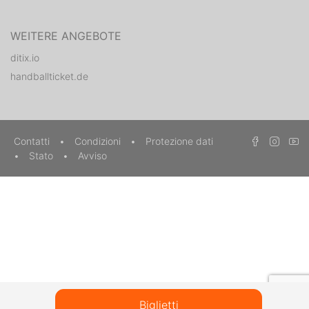
WEITERE ANGEBOTE
ditix.io
handballticket.de
Contatti
•
Condizioni
•
Protezione dati
•
Stato
•
Avviso
Biglietti