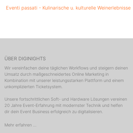
Eventi passati - Kulinarische u. kulturelle Weinerlebnisse
ÜBER DIGINIGHTS
Wir vereinfachen deine täglichen Workflows und steigern deinen
Umsatz durch maßgeschneidertes Online Marketing in
Kombination mit unserer leistungsstarken Plattform und einem
unkomplizierten Ticketsystem.
Unsere fortschrittlichen Soft- und Hardware Lösungen vereinen
20 Jahre Event-Erfahrung mit modernster Technik und helfen
dir dein Event Business erfolgreich zu digitalisieren.
Mehr erfahren ...