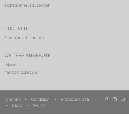
Tickets erneut zusenden
CONTATTI
Formulario di contatto
WEITERE ANGEBOTE
ditix.io
handballticket.de
Contatti
•
Condizioni
•
Protezione dati
•
Stato
•
Avviso