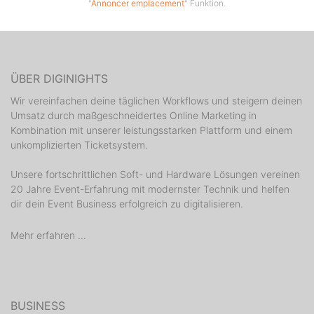
"
Annoncer emplacement
" Funktion.
ÜBER DIGINIGHTS
Wir vereinfachen deine täglichen Workflows und steigern deinen
Umsatz durch maßgeschneidertes Online Marketing in
Kombination mit unserer leistungsstarken Plattform und einem
unkomplizierten Ticketsystem.
Unsere fortschrittlichen Soft- und Hardware Lösungen vereinen
20 Jahre Event-Erfahrung mit modernster Technik und helfen
dir dein Event Business erfolgreich zu digitalisieren.
Mehr erfahren ...
BUSINESS