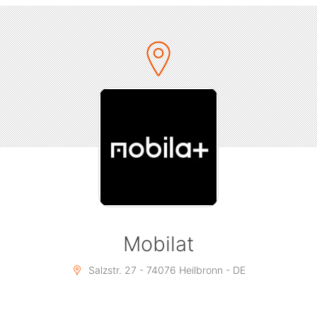
damals und komm rum um mit den 90s Chicks die
Tanzfläche brennen zu lassen!
Egal ob Trashpop, Eurodance, Pop, Hip Hop, R&B,
House, Techno, Rock oder Reggae ... hier geben sich
die Künstler der Millenium Sounds die Klinke bzw. das
Mikro in die Hand mit ihrem unverwechselbaren Sound
aus den musikalisch kreativsten Jahrzehnten ever!
Am Samstag den 12.10.2024 ab 23:00Uhr ist die
nächste Eskalation des Heilbronner Kessels terminiert.
Wer schon dabei war weiß was gemeint ist - wer die
90s Chicks noch nicht in Aktion erlebt hat sollte sich
Mobilat
das nicht entgehen lassen!
Salzstr. 27 - 74076 Heilbronn - DE
Also ... Termin FETT in Kalender eintragen, Dress ready