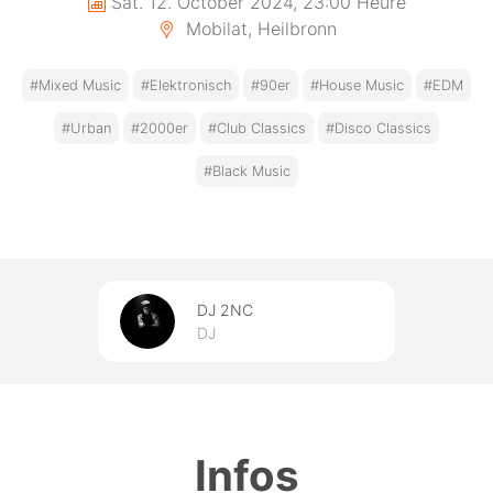
Sat. 12. October 2024, 23:00 Heure
Mobilat, Heilbronn
#Mixed Music
#Elektronisch
#90er
#House Music
#EDM
#Urban
#2000er
#Club Classics
#Disco Classics
#Black Music
DJ 2NC
DJ
Infos