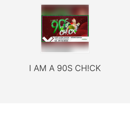
• Mixed Music Culture meets Club Culture •
HEILBRONN - SEID IHR BEREIT FÜR DEN NÄCHSTEN
90S & 2000S CROSSOVER ABRIZZ?
Denn es ist wieder soweit … die 90s Chicks sind on
Tour und haben nur ein Ziel an dem Abend. Frei nach
dem Motto “ES ESKALIERT EH!” pilgern sie in
I AM A 90S CH!CK
Heilbronns #lieblingsclub, dem Mobilat, um mit euch zu
den besten 90s & 2000s Crossover Tunes zu feiern.
Es wird trashig, es wir popig es wird gemasht was das
Zeug hält … wir vereinen die Musik der besten Dekaden
zu einem unverwechselbaren Sound der nicht nur
deinen Club zum beben bringt, sondern die geilsten
Erinnerungen aus den besten Zeiten revue passieren
lässt. Also, schmeiss dich in dein geilstes Outfit von