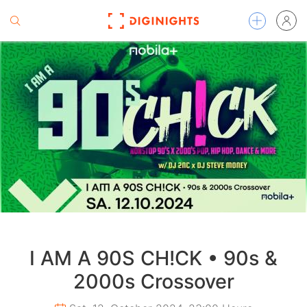
I AM A 90S CH!CK • 90s &
2000s Crossover