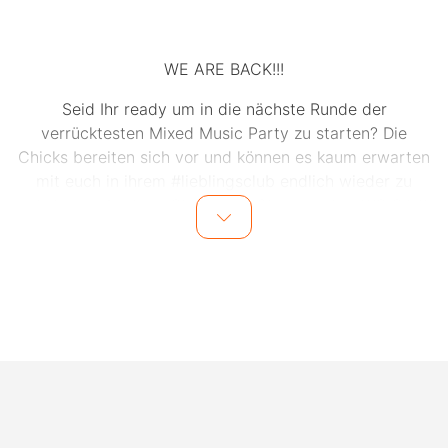
WE ARE BACK!!!
Seid Ihr ready um in die nächste Runde der
verrücktesten Mixed Music Party zu starten? Die
Chicks bereiten sich vor und können es kaum erwarten
mit euch in ihrem #lieblingsclub endlich wieder zu
eskalieren. Auch im Oktober heißt es wieder „WO SIND
DIE HÄNDEEEEEEE?!“.
I AM A 90S CH!CK • 90s & 2000s Crossover
Euro Dance • Trash Pop • MashUp • HipHop • Rock •
House • R&B • Elektro • Techno