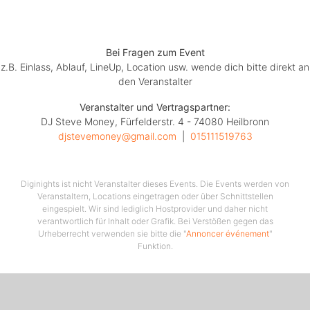
machen, Drink holen, Handy weg und feiern bis zum
abwinken.
Bei Fragen zum Event
z.B. Einlass, Ablauf, LineUp, Location usw. wende dich bitte direkt an
Facts:
den Veranstalter
Veranstalter und Vertragspartner:
I AM A 90S CH!CK
DJ Steve Money, Fürfelderstr. 4 - 74080 Heilbronn
(90s & 2000s Crossover)
djstevemoney@gmail.com
  |  
015111519763
EuroDance•TrashPop•Urban•MashUp
Diginights ist nicht Veranstalter dieses Events. Die Events werden von
Veranstaltern, Locations eingetragen oder über Schnittstellen
SA. 12.10.2024
eingespielt. Wir sind lediglich Hostprovider und daher nicht
verantwortlich für Inhalt oder Grafik. Bei Verstößen gegen das
Urheberrecht verwenden sie bitte die "
Annoncer événement
"
23:00-05:00Uhr
Funktion.
präsentiert von: