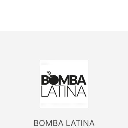
• Book now: 01712226665, (WhatsApp or Call)
• Mail: tables@vanity.cc
–––––––––––––––––––––
Follow Us on Instagram
@bombalatinaevents
–––––––––––––––––––––
Direkt am Puls des Kölner Nachtlebens kommt das
Vanity ganz ohne arrogantes Publikum aus und sticht
als eine der angesagtesten Adressen in der Region
vielmehr durch sein sympathisches und stilvolles
Publikum hervor. Internationale Acts wie Timbaland,
Kid Ink, Future, G-Eazy, Ryan Leslie,PartyNextDoor, DJ
Mustard, DJ Antoine oder Mike Candys gastierten nicht
ohne Grund regelmäßig im schönsten Club der Stadt -
feel it yourself!
BOMBA LATINA