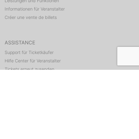
Leistungen und Funktionen
Informationen für Veranstalter
Créer une vente de billets
ASSISTANCE
Support für Ticketkäufer
Hilfe Center für Veranstalter
Tickets erneut zusenden
CONTACT
Formulaire de contact
WEITERE ANGEBOTE
ditix.io