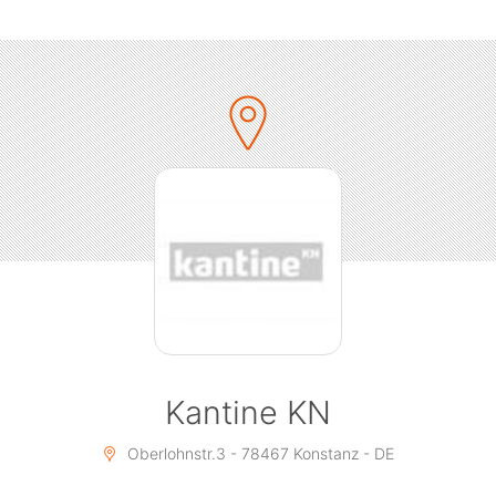
den ein oder anderen Kater hinterlassen.
Die HipHop Kantine gab es das letzte Mal im Februar
2020, dann kam „ihr wisst schon was“.
Wir finden es ist wirklich mehr als überfällig mal wieder
auf ein paar gute Beats anzustoßen.
Prost!
Es gilt die 2G Corona Plicht.
Zum Event einchecken solltet Ihr folgende Apps auf
Eurem Mobil Telefon installiert haben.
- Luca App
- Corona Warn-App
Kantine KN
Oberlohnstr.3 - 78467 Konstanz - DE