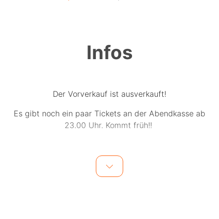
Infos
Der Vorverkauf ist ausverkauft!
Es gibt noch ein paar Tickets an der Abendkasse ab
23.00 Uhr. Kommt früh!!
Hallo? Noch jemand da? Wir hoffen doch sehr!
Es passieren nämlich wieder Sachen. Schöne Sachen.
Gute Sachen. Sachen, die Spaß machen und vielleicht