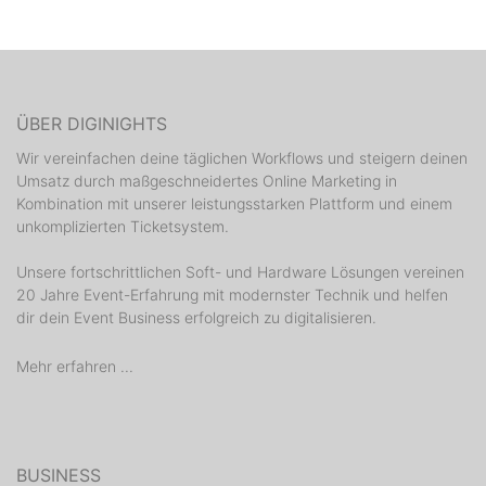
ÜBER DIGINIGHTS
Wir vereinfachen deine täglichen Workflows und steigern deinen
Umsatz durch maßgeschneidertes Online Marketing in
Kombination mit unserer leistungsstarken Plattform und einem
unkomplizierten Ticketsystem.
Unsere fortschrittlichen Soft- und Hardware Lösungen vereinen
20 Jahre Event-Erfahrung mit modernster Technik und helfen
dir dein Event Business erfolgreich zu digitalisieren.
Mehr erfahren ...
BUSINESS