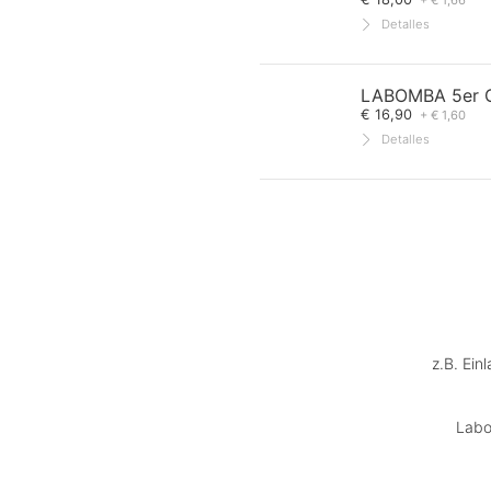
+ € 1,66
Detalles
LABOMBA 5er G
€ 16,90
+ € 1,60
Detalles
z.B. Ein
Labo