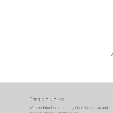
W
ÜBER DIGINIGHTS
Wir vereinfachen deine täglichen Workflows und
steigern deinen Umsatz durch