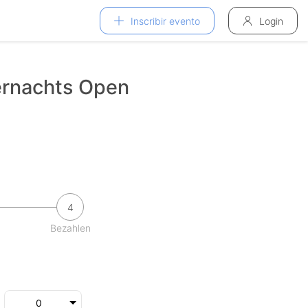
Inscribir evento
Login
rnachts Open
4
Bezahlen