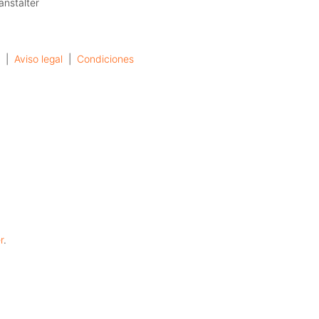
anstalter
  |  
Aviso legal
  |  
Condiciones
r
.