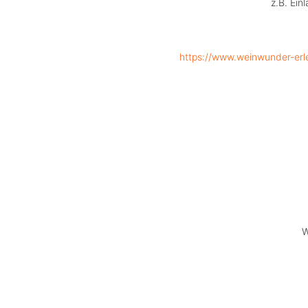
z.B. Ein
https://www.weinwunder-erl
W