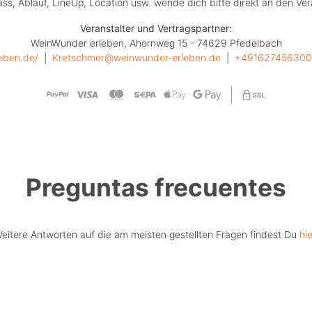
lass, Ablauf, LineUp, Location usw. wende dich bitte direkt an den Ver
Veranstalter und Vertragspartner:
WeinWunder erleben, Ahornweg 15 - 74629 Pfedelbach
eben.de/
  |  
Kretschmer@weinwunder-erleben.de
  |  
+491627456300
Preguntas frecuentes
eitere Antworten auf die am meisten gestellten Fragen findest Du
hie