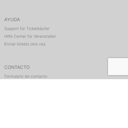
AYUDA
Support für Ticketkäufer
Hilfe Center für Veranstalter
Enviar tickets otra vez
CONTACTO
Formulario de contacto
WEITERE ANGEBOTE
ditix.io
handballticket.de