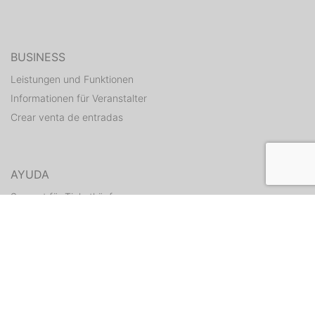
BUSINESS
Leistungen und Funktionen
Informationen für Veranstalter
Crear venta de entradas
AYUDA
Support für Ticketkäufer
Hilfe Center für Veranstalter
Enviar tickets otra vez
CONTACTO
Formulario de contacto