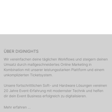
ÜBER DIGINIGHTS
Wir vereinfachen deine täglichen Workflows und steigern deinen
Umsatz durch maßgeschneidertes Online Marketing in
Kombination mit unserer leistungsstarken Plattform und einem
unkomplizierten Ticketsystem.
Unsere fortschrittlichen Soft- und Hardware Lösungen vereinen
20 Jahre Event-Erfahrung mit modernster Technik und helfen
dir dein Event Business erfolgreich zu digitalisieren.
Mehr erfahren ...