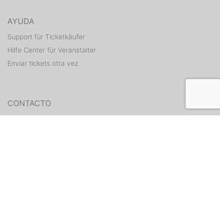
AYUDA
Support für Ticketkäufer
Hilfe Center für Veranstalter
Enviar tickets otra vez
CONTACTO
Formulario de contacto
WEITERE ANGEBOTE
ditix.io
handballticket.de