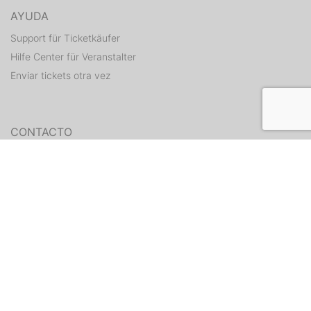
AYUDA
Support für Ticketkäufer
Hilfe Center für Veranstalter
Enviar tickets otra vez
CONTACTO
Formulario de contacto
WEITERE ANGEBOTE
ditix.io
handballticket.de
Contacto
•
Condiciones
•
Protección de