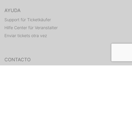
AYUDA
Support für Ticketkäufer
Hilfe Center für Veranstalter
Enviar tickets otra vez
CONTACTO
Formulario de contacto
WEITERE ANGEBOTE
ditix.io
handballticket.de
Contacto
•
Condiciones
•
Protección de