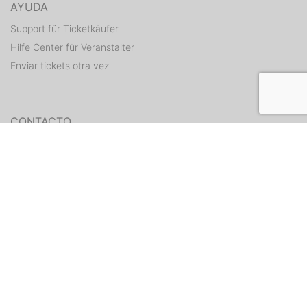
AYUDA
Support für Ticketkäufer
Hilfe Center für Veranstalter
Enviar tickets otra vez
CONTACTO
Formulario de contacto
WEITERE ANGEBOTE
ditix.io
handballticket.de
Contacto
•
Condiciones
•
Protección de
datos
•
Estado
•
Aviso legal