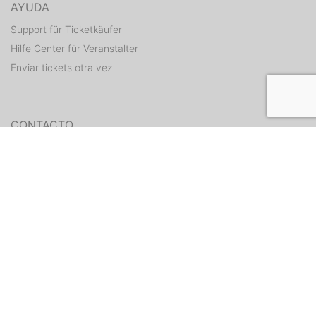
AYUDA
Support für Ticketkäufer
Hilfe Center für Veranstalter
Enviar tickets otra vez
CONTACTO
Formulario de contacto
WEITERE ANGEBOTE
ditix.io
handballticket.de
Contacto
•
Condiciones
•
Protección de
datos
•
Estado
•
Aviso legal