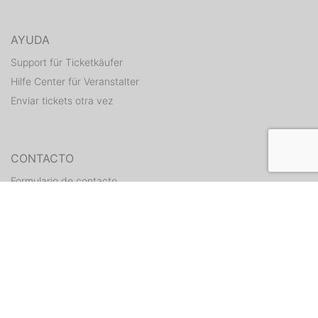
AYUDA
Support für Ticketkäufer
Hilfe Center für Veranstalter
Enviar tickets otra vez
CONTACTO
Formulario de contacto
WEITERE ANGEBOTE
ditix.io
handballticket.de