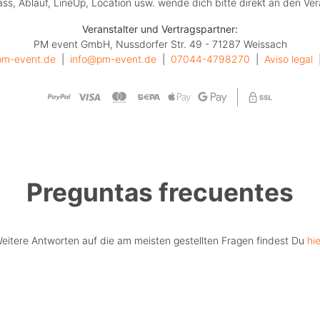
lass, Ablauf, LineUp, Location usw. wende dich bitte direkt an den Ver
Veranstalter und Vertragspartner:
PM event GmbH, Nussdorfer Str. 49 - 71287 Weissach
pm-event.de
  |  
info@pm-event.de
  |  
07044-4798270
  |  
Aviso legal
  
Preguntas frecuentes
eitere Antworten auf die am meisten gestellten Fragen findest Du
hie