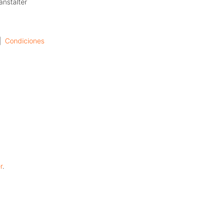
anstalter
|  
Condiciones
r
.