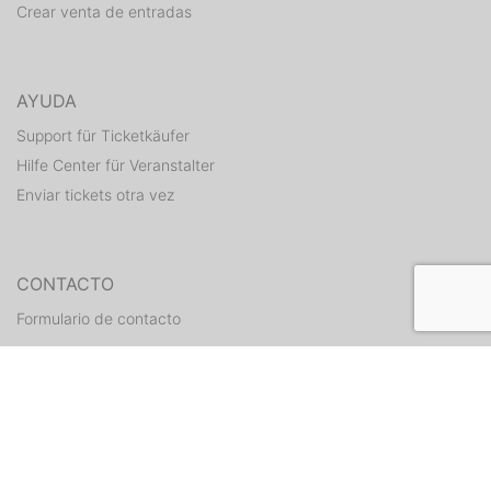
Crear venta de entradas
AYUDA
Support für Ticketkäufer
Hilfe Center für Veranstalter
Enviar tickets otra vez
CONTACTO
Formulario de contacto
WEITERE ANGEBOTE
ditix.io
handballticket.de