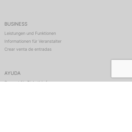
BUSINESS
Leistungen und Funktionen
Informationen für Veranstalter
Crear venta de entradas
AYUDA
Support für Ticketkäufer
Hilfe Center für Veranstalter
Enviar tickets otra vez
CONTACTO
Formulario de contacto