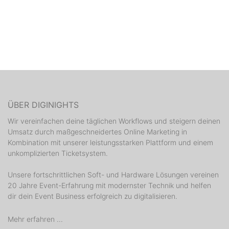
ÜBER DIGINIGHTS
Wir vereinfachen deine täglichen Workflows und steigern deinen
Umsatz durch maßgeschneidertes Online Marketing in
Kombination mit unserer leistungsstarken Plattform und einem
unkomplizierten Ticketsystem.
Unsere fortschrittlichen Soft- und Hardware Lösungen vereinen
20 Jahre Event-Erfahrung mit modernster Technik und helfen
dir dein Event Business erfolgreich zu digitalisieren.
Mehr erfahren ...