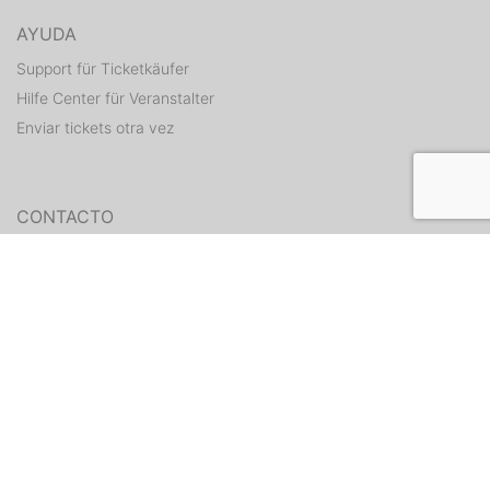
AYUDA
Support für Ticketkäufer
Hilfe Center für Veranstalter
Enviar tickets otra vez
CONTACTO
Formulario de contacto
WEITERE ANGEBOTE
ditix.io
handballticket.de
Contacto
•
Condiciones
•
Protección de