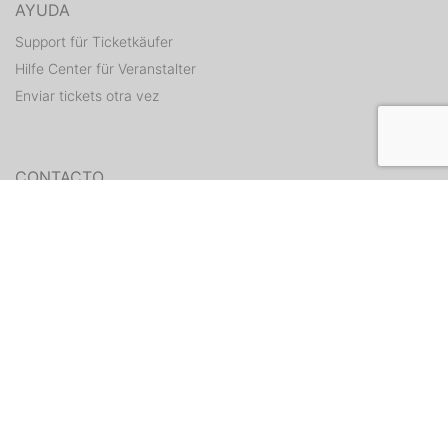
AYUDA
Support für Ticketkäufer
Hilfe Center für Veranstalter
Enviar tickets otra vez
CONTACTO
Formulario de contacto
WEITERE ANGEBOTE
ditix.io
handballticket.de
Contacto
•
Condiciones
•
Protección de
datos
•
Estado
•
Aviso legal