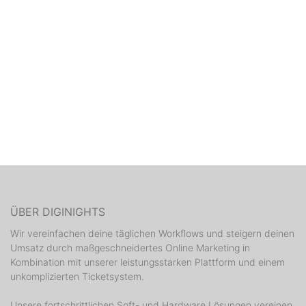
ÜBER DIGINIGHTS
Wir vereinfachen deine täglichen Workflows und steigern deinen
Umsatz durch maßgeschneidertes Online Marketing in
Kombination mit unserer leistungsstarken Plattform und einem
unkomplizierten Ticketsystem.
Unsere fortschrittlichen Soft- und Hardware Lösungen vereinen