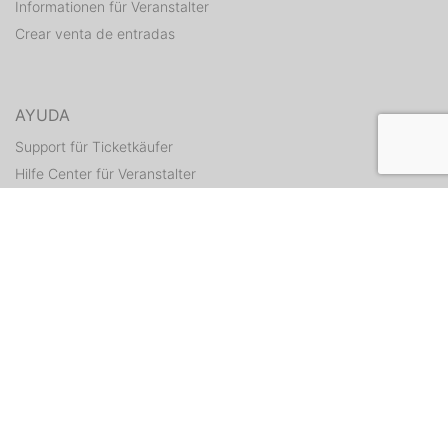
Informationen für Veranstalter
Crear venta de entradas
AYUDA
Support für Ticketkäufer
Hilfe Center für Veranstalter
Enviar tickets otra vez
CONTACTO
Formulario de contacto
WEITERE ANGEBOTE
ditix.io
handballticket.de