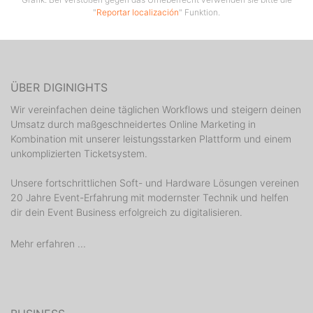
"
Reportar localización
" Funktion.
ÜBER DIGINIGHTS
Wir vereinfachen deine täglichen Workflows und steigern deinen
Umsatz durch maßgeschneidertes Online Marketing in
Kombination mit unserer leistungsstarken Plattform und einem
unkomplizierten Ticketsystem.
Unsere fortschrittlichen Soft- und Hardware Lösungen vereinen
20 Jahre Event-Erfahrung mit modernster Technik und helfen
dir dein Event Business erfolgreich zu digitalisieren.
Mehr erfahren ...