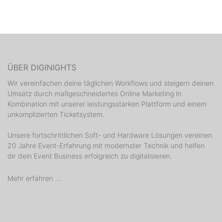
ÜBER DIGINIGHTS
Wir vereinfachen deine täglichen Workflows und steigern deinen
Umsatz durch maßgeschneidertes Online Marketing in
Kombination mit unserer leistungsstarken Plattform und einem
unkomplizierten Ticketsystem.
Unsere fortschrittlichen Soft- und Hardware Lösungen vereinen
20 Jahre Event-Erfahrung mit modernster Technik und helfen
dir dein Event Business erfolgreich zu digitalisieren.
Mehr erfahren ...