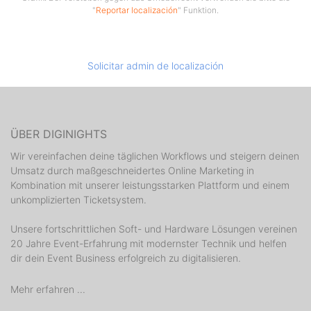
"
Reportar localización
" Funktion.
Solicitar admin de localización
ÜBER DIGINIGHTS
Wir vereinfachen deine täglichen Workflows und steigern deinen
Umsatz durch maßgeschneidertes Online Marketing in
Kombination mit unserer leistungsstarken Plattform und einem
unkomplizierten Ticketsystem.
Unsere fortschrittlichen Soft- und Hardware Lösungen vereinen
20 Jahre Event-Erfahrung mit modernster Technik und helfen
dir dein Event Business erfolgreich zu digitalisieren.
Mehr erfahren ...