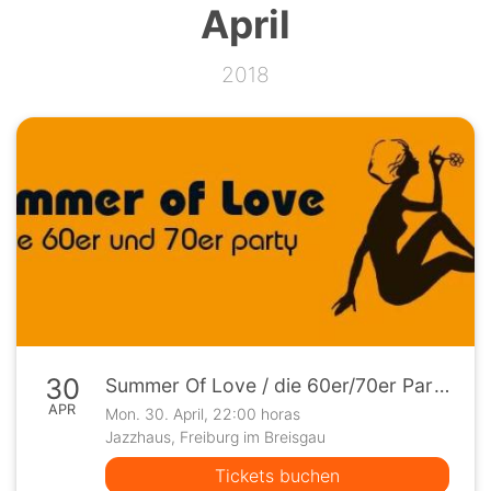
April
2018
30
Summer Of Love / die 60er/70er Party
APR
Mon. 30. April, 22:00 horas
Jazzhaus, Freiburg im Breisgau
Tickets buchen