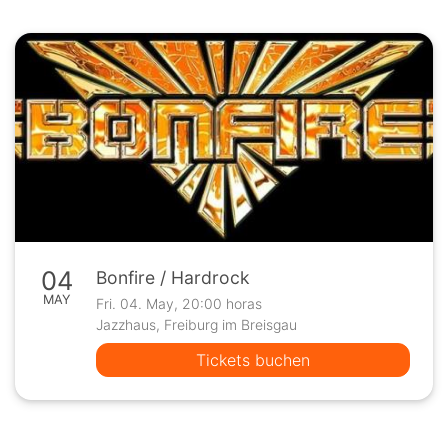
04
Bonfire / Hardrock
MAY
Fri. 04. May, 20:00 horas
Jazzhaus, Freiburg im Breisgau
Tickets buchen