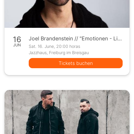
16
Joel Brandenstein // "Emotionen - Live "// @Freiburger Festival
JUN
Sat. 16. June, 20:00 horas
Jazzhaus, Freiburg im Breisgau
Tickets buchen