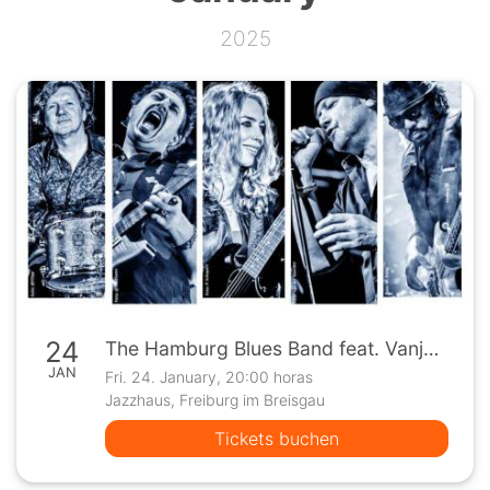
2025
24
The Hamburg Blues Band feat. Vanja Sky & Krissy Matthews
JAN
Fri. 24. January, 20:00 horas
Jazzhaus, Freiburg im Breisgau
Tickets buchen