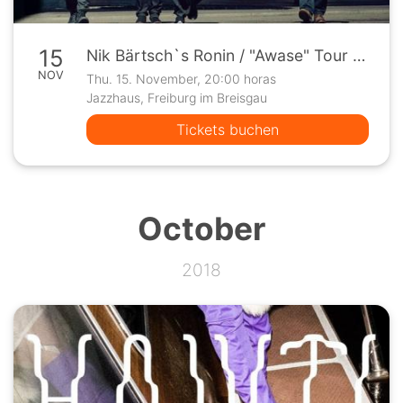
15
Nik Bärtsch`s Ronin / "Awase" Tour 2018 / Jazz, Electronics
NOV
Thu. 15. November, 20:00 horas
Jazzhaus, Freiburg im Breisgau
Tickets buchen
October
2018