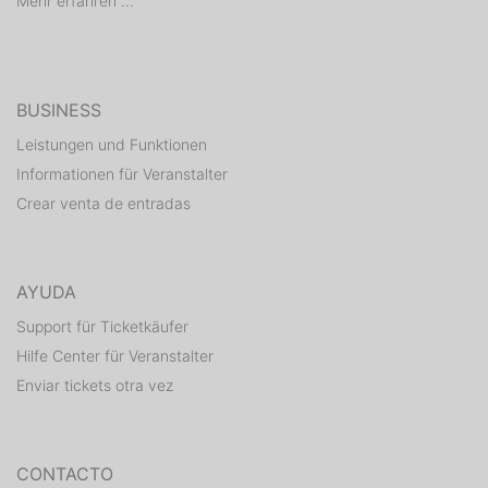
Mehr erfahren ...
De 10h00 à 12h00 et de 14h00 à 20h00 du 01/06 au
31/08
BUSINESS
Leistungen und Funktionen
www.camping-paysrhenan.fr
Informationen für Veranstalter
Crear venta de entradas
D'avance Bon séjour !
AYUDA
Support für Ticketkäufer
Hilfe Center für Veranstalter
Enviar tickets otra vez
CONTACTO