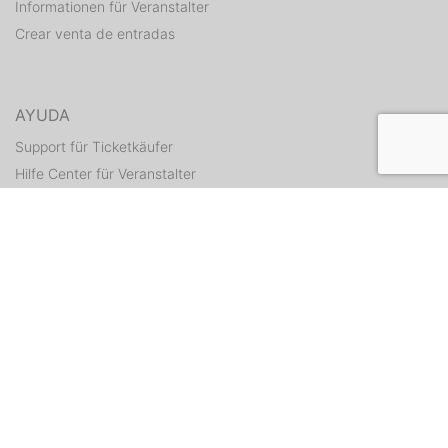
Informationen für Veranstalter
Crear venta de entradas
AYUDA
Support für Ticketkäufer
Hilfe Center für Veranstalter
Enviar tickets otra vez
CONTACTO
Formulario de contacto
WEITERE ANGEBOTE
ditix.io
handballticket.de