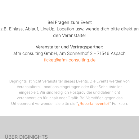
emotional und voller Lebensfreude. Sichern Sie sich
jetzt Ihre Tickets für dieses besondere Schlager-Event
und werden Sie Teil eines unvergesslichen Abends
Bei Fragen zum Event
unter dem Sternenhimmel von Aspach!
z.B. Einlass, Ablauf, LineUp, Location usw. wende dich bitte direkt an
den Veranstalter
Veranstalter und Vertragspartner:
Bitte beachten Sie:
afm consulting GmbH, Am Sonnenhof 2 - 71546 Aspach
ticket@afm-consulting.de
Abendkasse laut Aushang, das Konzert findet bei jeder
Witterung statt. Keine Erstattung der Reisekosten bei
Absage der Veranstaltung. Terminänderungen oder
Diginights ist nicht Veranstalter dieses Events. Die Events werden von
Terminabsagen werden auf der
Veranstaltern, Locations eingetragen oder über Schnittstellen
eingespielt. Wir sind lediglich Hostprovider und daher nicht
Webseite (www.kaenguruh.de) veröffentlicht. Kaufen
verantwortlich für Inhalt oder Grafik. Bei Verstößen gegen das
Sie Ihre Tickets nur bei den vom Veranstalter
Urheberrecht verwenden sie bitte die "
¿Reportar evento?
" Funktion.
autorisierten Vorverkaufsstellen. Im Rahmen der
Leistung ist ausschließlich ein Platz inbegriffen. Der
Karteninhaber akzeptiert jegliche zum Zeitpunkt der
Veranstaltung geltenden behördlichen Regelungen und
ÜBER DIGINIGHTS