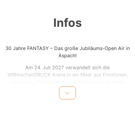
Infos
30 Jahre FANTASY – Das große Jubiläums-Open Air in
Aspach!
Am 24. Juli 2027 verwandelt sich die
WIRmachenDRUCK Arena in ein Meer aus Emotionen,
wenn das erfolgreiche Pop-Schlager-Duo zu einem
ganz besonderen Abend lädt: „30 Jahre Fantasy – Die
Jubiläumstour“. Für Fredi Malinowski und Martin Hein
ist dieses Konzert mehr als nur ein Tourstopp – es ist
eine Rückkehr zu ihren Wurzeln. In Aspach sind Fantasy
bekannt geworden, hier schlägt das Herz ihrer treuen
Fangemeinde, und hier startete eine Karriere, die
ihresgleichen sucht. Mit über zwei Millionen verkauften