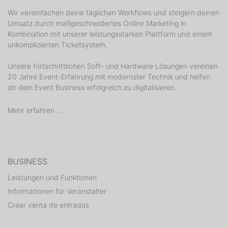
Verordnungen, ohne der Möglichkeit des Umtauschs
des Tickets. Kein Ersatz bei Ticketverlust. Umtausch
Wir vereinfachen deine täglichen Workflows und steigern deinen
Umsatz durch maßgeschneidertes Online Marketing in
oder Rückgabe des Tickets nicht möglich. Diese
Kombination mit unserer leistungsstarken Plattform und einem
Eintrittskarte für das FANTASY Open Air dient Ihrer
unkomplizierten Ticketsystem.
Legitimation, bitte behalten Sie die Eintrittskarte
deshalb bis zum Verlassen des
Unsere fortschrittlichen Soft- und Hardware Lösungen vereinen
Veranstaltungsgeländes. Beim Verlassen des Geländes
20 Jahre Event-Erfahrung mit modernster Technik und helfen
verliert die Karte ihre Gültigkeit. Das Mitbringen von
dir dein Event Business erfolgreich zu digitalisieren.
Speisen und Getränken sowie von Glasbehältern,
Dosen, sperrigen Gegenständen (größere Taschen
Mehr erfahren ...
etc.), Regenschirmen, Tieren und/oder pyrotechnischen
Gegenständen ist untersagt. Bei Nichtbeachtung dieser
Verbote erfolgt der Verweis vom
Veranstaltungsgelände. Es ist möglich, dass beim
BUSINESS
Einlass eine Sicherheitskontrolle stattfinden kann. Das
Leistungen und Funktionen
Mitbringen von professionellen Foto-, Film-, Ton- und
Informationen für Veranstalter
Videoaufnahmegeräten und das Aufzeichnen des
Crear venta de entradas
Konzerts ist untersagt. Zuwiderhandlungen werden
strafrechtlich verfolgt. Das Betreten des