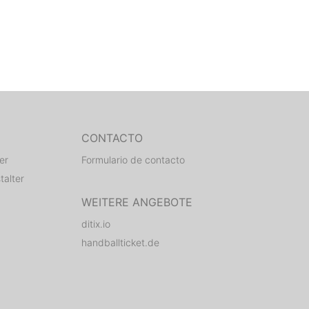
CONTACTO
er
Formulario de contacto
talter
WEITERE ANGEBOTE
ditix.io
handballticket.de