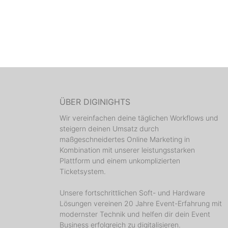
ÜBER DIGINIGHTS
Wir vereinfachen deine täglichen Workflows und
steigern deinen Umsatz durch
maßgeschneidertes Online Marketing in
Kombination mit unserer leistungsstarken
Plattform und einem unkomplizierten
Ticketsystem.
Unsere fortschrittlichen Soft- und Hardware
Lösungen vereinen 20 Jahre Event-Erfahrung mit
modernster Technik und helfen dir dein Event
Business erfolgreich zu digitalisieren.