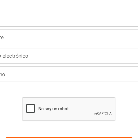
re
 electrónico
no