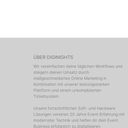
ÜBER DIGINIGHTS
Wir vereinfachen deine täglichen Workflows und
steigern deinen Umsatz durch
maßgeschneidertes Online Marketing in
Kombination mit unserer leistungsstarken
Plattform und einem unkomplizierten
Ticketsystem.
Unsere fortschrittlichen Soft- und Hardware
Lösungen vereinen 20 Jahre Event-Erfahrung mit
modernster Technik und helfen dir dein Event
Business erfolgreich zu digitalisieren.