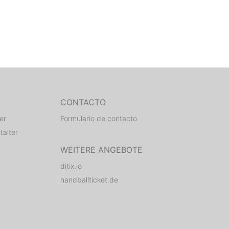
CONTACTO
er
Formulario de contacto
talter
WEITERE ANGEBOTE
ditix.io
handballticket.de