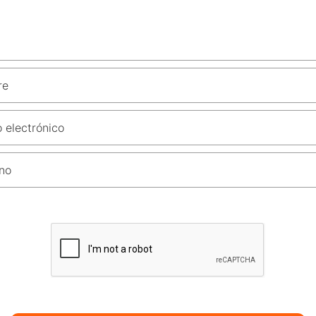
re
 electrónico
no