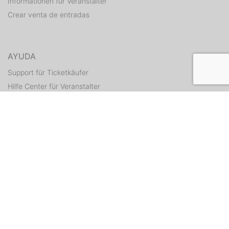
Informationen für Veranstalter
Crear venta de entradas
AYUDA
Support für Ticketkäufer
Hilfe Center für Veranstalter
Enviar tickets otra vez
CONTACTO
Formulario de contacto
WEITERE ANGEBOTE
ditix.io
handballticket.de