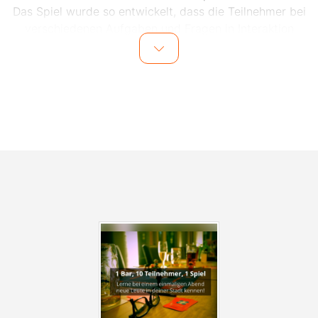
Das Spiel wurde so entwickelt, dass die Teilnehmer bei
verschiedenen Aufgaben und Fragen in Interaktion
miteinander kommen.
Dank des Spiels und dem Moderator vor Ort wird das
Eis schnell gebrochen und die Teilnehmer lernen sich
im Laufe des Abends mit viel Spaß und gemeinsamen
Lachmomenten besser kennen. Auch für den
Kontaktdatenaustausch nach dem Event wird vom
Veranstalter gesorgt, sodass einem weiteren Treffen
mit den Teilnehmern nichts im Wege steht.
Alle Events finden in zentral gelegenen Bars in
Hamburg statt. Die genaue Location wird einen Tag vor
dem Event den Teilnehmern per E-Mail mitgeteilt.
Anmelden zu den Events, kann man sich
unter
www.socialmatch.de
.