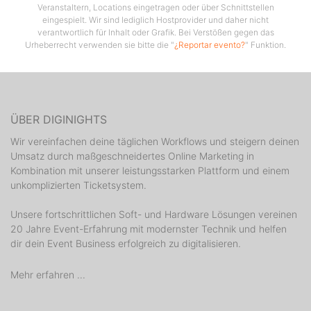
Veranstaltern, Locations eingetragen oder über Schnittstellen
eingespielt. Wir sind lediglich Hostprovider und daher nicht
verantwortlich für Inhalt oder Grafik. Bei Verstößen gegen das
Urheberrecht verwenden sie bitte die "
¿Reportar evento?
" Funktion.
ÜBER DIGINIGHTS
Wir vereinfachen deine täglichen Workflows und steigern deinen
Umsatz durch maßgeschneidertes Online Marketing in
Kombination mit unserer leistungsstarken Plattform und einem
unkomplizierten Ticketsystem.
Unsere fortschrittlichen Soft- und Hardware Lösungen vereinen
20 Jahre Event-Erfahrung mit modernster Technik und helfen
dir dein Event Business erfolgreich zu digitalisieren.
Mehr erfahren ...