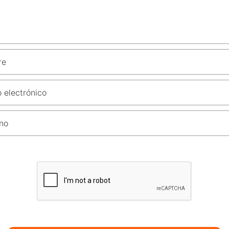
re
 electrónico
no