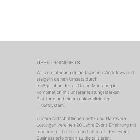
ÜBER DIGINIGHTS
Wir vereinfachen deine täglichen Workflows und
steigern deinen Umsatz durch
maßgeschneidertes Online Marketing in
Kombination mit unserer leistungsstarken
Plattform und einem unkomplizierten
Ticketsystem.
Unsere fortschrittlichen Soft- und Hardware
Lösungen vereinen 20 Jahre Event-Erfahrung mit
modernster Technik und helfen dir dein Event
Business erfolgreich zu digitalisieren.