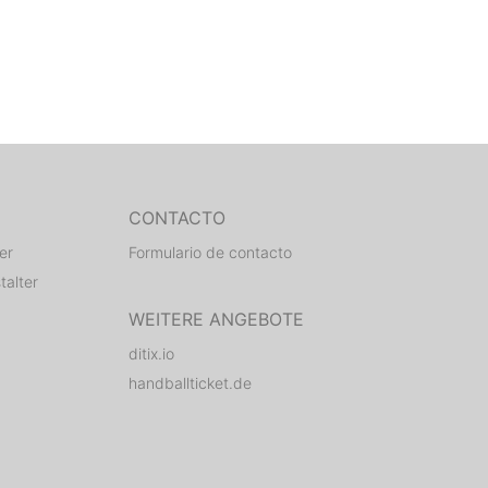
CONTACTO
er
Formulario de contacto
talter
WEITERE ANGEBOTE
ditix.io
handballticket.de