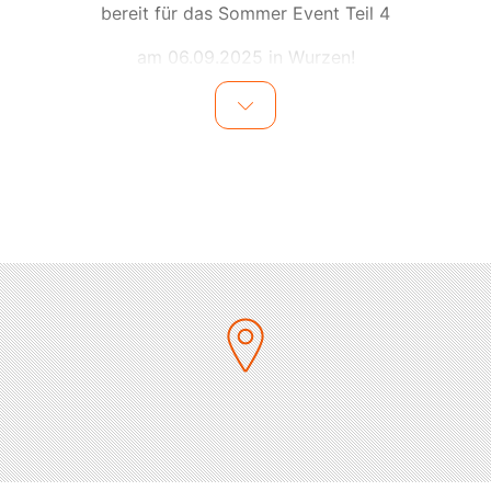
bereit für das Sommer Event Teil 4
am 06.09.2025 in Wurzen!
Du hast deine Jugend mit den Klassikern der 90er
Jahre verbracht und diese liebengelernt. Du feierst
aber auch die Hits der 2000er Jahre und hast
unzählige Erinnerungen mit Liedern aus den 90er &
2000er Jahren verbunden oder feierst gern zu den
Partyhits "all night long".
Erlebe in dieser Nacht den perfekten Mix aus den
Klassikern der 80er, 90er Jahre & den Hits aus den
2000er Jahren, sowie besten Old School House Beats.
Gemeinsam mit MARK' OH live wird u.a. Marcapasos,
Nick K. und Sax M.I.C.H.A. live für eine unvergessliche
Spät-Sommernachts-Party sorgen und Euch richtig
zum schwitzen bringen.