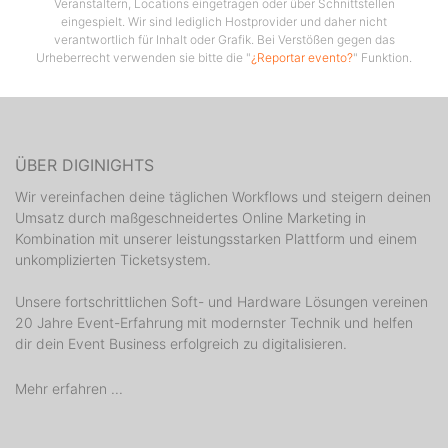
Veranstaltern, Locations eingetragen oder über Schnittstellen
eingespielt. Wir sind lediglich Hostprovider und daher nicht
verantwortlich für Inhalt oder Grafik. Bei Verstößen gegen das
Urheberrecht verwenden sie bitte die "
¿Reportar evento?
" Funktion.
ÜBER DIGINIGHTS
Wir vereinfachen deine täglichen Workflows und steigern deinen
Umsatz durch maßgeschneidertes Online Marketing in
Kombination mit unserer leistungsstarken Plattform und einem
unkomplizierten Ticketsystem.
Unsere fortschrittlichen Soft- und Hardware Lösungen vereinen
20 Jahre Event-Erfahrung mit modernster Technik und helfen
dir dein Event Business erfolgreich zu digitalisieren.
Mehr erfahren ...