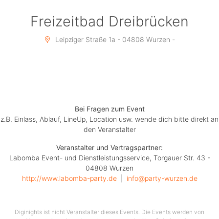
* * * * * * * * * * * * * *
Freizeitbad Dreibrücken
BIST DU AUCH DABEI?
Leipziger Straße 1a - 04808 Wurzen -
* * * * * * * * * * * * * *
www.labomba-party.de
Bei Fragen zum Event
z.B. Einlass, Ablauf, LineUp, Location usw. wende dich bitte direkt an
den Veranstalter
Veranstalter und Vertragspartner:
Labomba Event- und Dienstleistungsservice, Torgauer Str. 43 -
04808 Wurzen
http://www.labomba-party.de
  |  
info@party-wurzen.de
Diginights ist nicht Veranstalter dieses Events. Die Events werden von