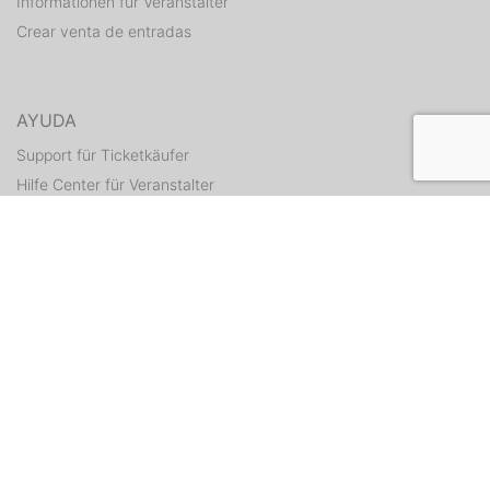
Informationen für Veranstalter
Crear venta de entradas
AYUDA
Support für Ticketkäufer
Hilfe Center für Veranstalter
Enviar tickets otra vez
CONTACTO
Formulario de contacto
WEITERE ANGEBOTE
ditix.io
handballticket.de