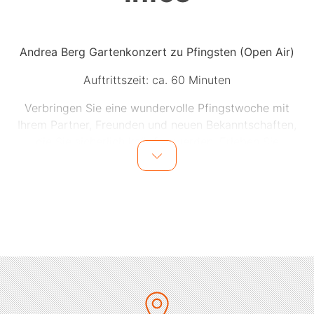
Andrea Berg Gartenkonzert zu Pfingsten (Open Air)
Auftrittszeit: ca. 60 Minuten
Verbringen Sie eine wundervolle Pfingstwoche mit
Ihrem Partner, Freunden und neuen Bekanntschaften,
die Sie sicherlich knüpfen werden. Erleben Sie
gemeinsam ein unvergessliches Konzert von Andrea
Berg im Sonnenhof – dieses Arrangement macht es
möglich!
Das besondere Flair der Gartenkonzerte am Landhaus
macht sie zu etwas ganz Einzigartigem. Genießen Sie
köstliche Speisen und Getränke, eine außergewöhnliche
Bühne – und natürlich Andrea Berg, die am Abend bei
einem Solo-Musikprogramm ganz nahbar ist.