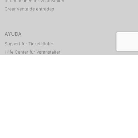
Informationen für Veranstalter
Crear venta de entradas
AYUDA
Support für Ticketkäufer
Hilfe Center für Veranstalter
Enviar tickets otra vez
CONTACTO
Formulario de contacto
WEITERE ANGEBOTE
ditix.io
handballticket.de