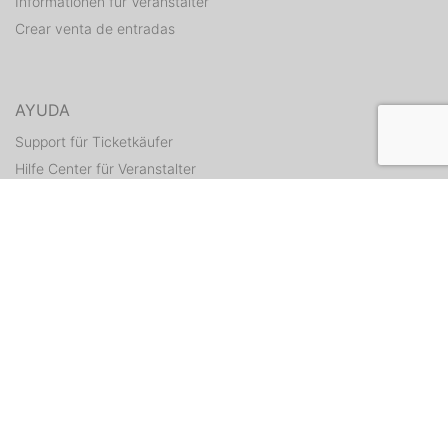
Informationen für Veranstalter
Crear venta de entradas
AYUDA
Support für Ticketkäufer
Hilfe Center für Veranstalter
Enviar tickets otra vez
CONTACTO
Formulario de contacto
WEITERE ANGEBOTE
ditix.io
handballticket.de