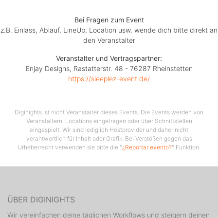
Bei Fragen zum Event
z.B. Einlass, Ablauf, LineUp, Location usw. wende dich bitte direkt an
den Veranstalter
Veranstalter und Vertragspartner:
Enjay Designs, Rastatterstr. 48 - 76287 Rheinstetten
https://sleeplez-event.de/
Diginights ist nicht Veranstalter dieses Events. Die Events werden von
Veranstaltern, Locations eingetragen oder über Schnittstellen
eingespielt. Wir sind lediglich Hostprovider und daher nicht
verantwortlich für Inhalt oder Grafik. Bei Verstößen gegen das
Urheberrecht verwenden sie bitte die "
¿Reportar evento?
" Funktion.
ÜBER DIGINIGHTS
Wir vereinfachen deine täglichen Workflows und steigern deinen