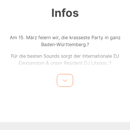
Infos
Am 15. März feiern wir, die krasseste Party in ganz
Baden-Württemberg.?
Für die besten Sounds sorgt der Internationale DJ
Elexsandom & unser Resident DJ Lilxooo. ?
Wir haben viele Specials für euch Vorbereitet und
freuen uns diesen Abend mit euch gemeinsam zu
feiern. ?