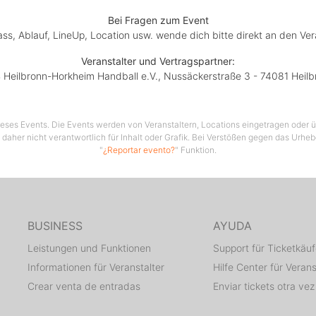
Bei Fragen zum Event
lass, Ablauf, LineUp, Location usw. wende dich bitte direkt an den Ver
Veranstalter und Vertragspartner:
 Heilbronn-Horkheim Handball e.V., Nussäckerstraße 3 - 74081 Heilb
 dieses Events. Die Events werden von Veranstaltern, Locations eingetragen oder üb
 daher nicht verantwortlich für Inhalt oder Grafik. Bei Verstößen gegen das Urhe
"
¿Reportar evento?
" Funktion.
BUSINESS
AYUDA
Leistungen und Funktionen
Support für Ticketkäuf
Informationen für Veranstalter
Hilfe Center für Verans
Crear venta de entradas
Enviar tickets otra vez