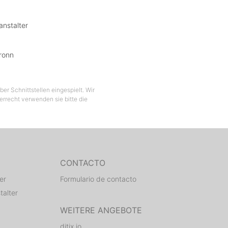
anstalter
ronn
er Schnittstellen eingespielt. Wir
berrecht verwenden sie bitte die
CONTACTO
er
Formulario de contacto
talter
WEITERE ANGEBOTE
ditix.io