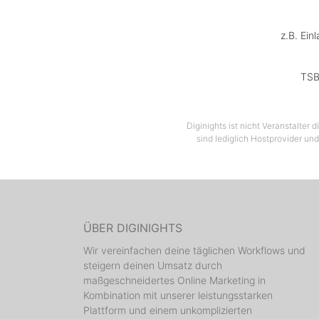
z.B. Ein
TSB
Diginights ist nicht Veranstalter
sind lediglich Hostprovider und
ÜBER DIGINIGHTS
Wir vereinfachen deine täglichen Workflows und
steigern deinen Umsatz durch
maßgeschneidertes Online Marketing in
Kombination mit unserer leistungsstarken
Plattform und einem unkomplizierten