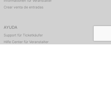
Informationen für Veranstalter
Crear venta de entradas
AYUDA
Support für Ticketkäufer
Hilfe Center für Veranstalter
Enviar tickets otra vez
CONTACTO
Formulario de contacto
WEITERE ANGEBOTE
ditix.io
handballticket.de