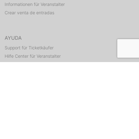
Informationen für Veranstalter
Crear venta de entradas
AYUDA
Support für Ticketkäufer
Hilfe Center für Veranstalter
Enviar tickets otra vez
CONTACTO
Formulario de contacto
WEITERE ANGEBOTE
ditix.io
handballticket.de